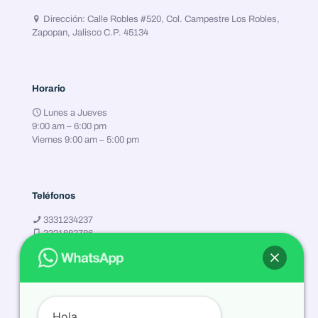
Dirección: Calle Robles #520, Col. Campestre Los Robles,
Zapopan, Jalisco C.P. 45134
Horario
Lunes a Jueves
9:00 am – 6:00 pm
Viernes 9:00 am – 5:00 pm
Teléfonos
3331234237
3321883786
3329345439
5525581910
Hola